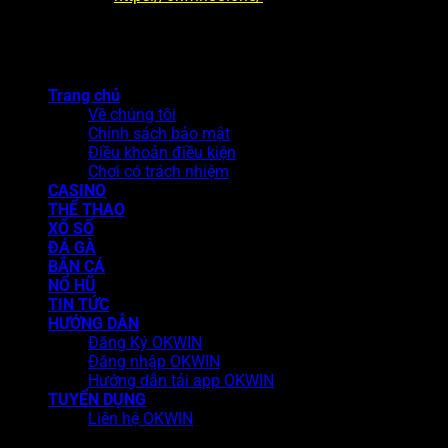
Copyright 2026 ©
All Right Reserved
Trang chủ
Về chúng tôi
Chính sách bảo mật
Điều khoản điều kiện
Chơi có trách nhiệm
CASINO
THỂ THAO
XỔ SỐ
ĐÁ GÀ
BẮN CÁ
NỔ HŨ
TIN TỨC
HƯỚNG DẪN
Đăng Ký OKWIN
Đăng nhập OKWIN
Hướng dẫn tải app OKWIN
TUYỂN DỤNG
Liên hệ OKWIN