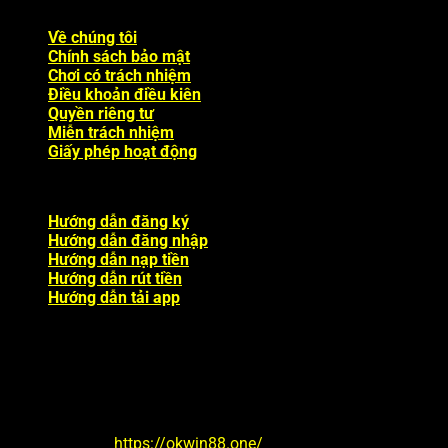
LIÊN KẾT NHANH
Về chúng tôi
Chính sách bảo mật
Chơi có trách nhiệm
Điều khoản điều kiên
Quyền riêng tư
Miễn trách nhiệm
Giấy phép hoạt động
HƯỚNG DẪN
Hướng dẫn đăng ký
Hướng dẫn đăng nhập
Hướng dẫn nạp tiền
Hướng dẫn rút tiền
Hướng dẫn tải app
THÔNG TIN
SĐT
: 0939935524
Địa chỉ
: 88 Đ. Hùng Vương, Phường 4, Quận 5, Hồ Chí
Minh, Việt Nam
Email
:
okwin88one@gmail.com
Website
:
https://okwin88.one/