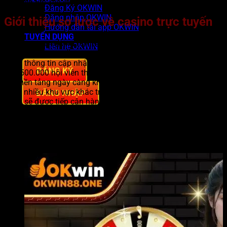
Đăng Ký OKWIN
Đăng nhập OKWIN
Giới thiệu sơ lược về casino trực tuyến
Hướng dẫn tải app OKWIN
TUYỂN DỤNG
Chuyên mục
casino
online đã trở nên thu hút đông đảo
Liên hệ OKWIN
người chơi ngay từ khi vừa xuất hiện trên thị trường châu Á.
Theo thông tin cập nhật mới nhất, địa điểm đã có lên đến
ĐĂNG KÝ
hơn 500.000 hội viên tham gia mỗi tháng. Nhờ vậy đã giúp
cho nền tảng ngày càng khẳng định vị thế, mở rộng quy mô
sang nhiều khu vực khác trên thế giới.
Đặc biệt, tại đây khách
ĐĂNG NHẬP
hàng sẽ được tiếp cận hàng loạt trò chơi giải trí hấp dẫn đến
từ nhiều nhà phát triển game nổi tiếng. Mỗi bộ môn
casino
đều mang màu sắc riêng, phù hợp với từng phong cách của
mọi người. Các bàn cược còn được phân chia theo mức vốn
khác nhau, tạo điều kiện để thành viên tham gia dễ dàng.