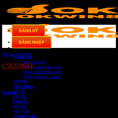
ĐĂNG KÝ
ĐĂNG NHẬP
Home
-
CASINO
-
Trang 2
Trang chủ
Về chúng tôi
CASINO
Chính sách bảo mật
Điều khoản điều kiện
Chơi có trách nhiệm
CASINO
Casino OKWIN – Sòng Bạc Trực Tuyến Số 1 Khu Vực Châu Á
THỂ THAO
XỔ SỐ
Casino
luôn đáp ứng trọn vẹn nhu cầu giải trí của những
ĐÁ GÀ
khách hàng mong muốn tìm đến một không gian giải trí
BẮN CÁ
đẳng cấp quốc tế. Với tỷ lệ thưởng hấp dẫn cùng kho game
NỔ HŨ
cá cược cực chất, chuyên mục hứa hẹn mang lại trải nghiệm
TIN TỨC
khó quên. Để khám phá tất tần tật, các bạn hãy cùng
OKWIN
HƯỚNG DẪN
tìm hiểu bài viết sau!