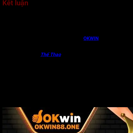
Kết luận
Casino
trực tuyến hứa hẹn sẽ mang đến cho hội viên một
không gian giải trí chất lượng, hấp dẫn và kịch tính. Nếu
đang tìm kiếm một nơi để thỏa mãn đam mê cá độ của bản
thân, chắc chắn chuyên mục này rất phù hợp với bạn. Vậy
còn chần chừ gì nữa, hãy truy cập vào
OKWIN
để săn thưởng
ngay hôm nay!
Xem Thêm:
Thể Thao
OKWIN – Cá Độ Lành
Mạnh, Trả Thưởng Siêu Tốc