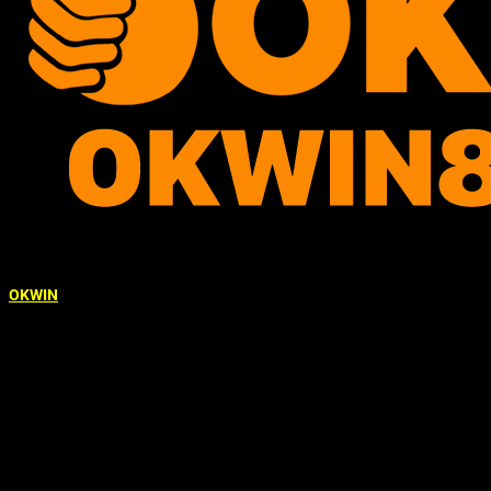
OKWIN
là nhà cái cá cược trực tuyến uy tín, cung cấp đa dạng trò chơi
như thể thao, casino, slot, bắn cá và xổ số. Với giao diện hiện đại, bảo
mật cao và nhiều khuyến mãi hấp dẫn,
OKWIN
là điểm đến lý tưởng
cho người chơi yêu thích giải trí trực tuyến.
Hashtags : #okwin #nhacaiokwin #trangchuokwin #dangkyokwin
#dangnhapokwin #okwin88one