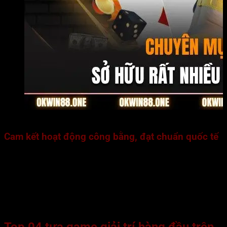
Chuyên mục sòng bạc sở hữu rất nhiều ưu điểm vượt trộ
Cam kết hoạt động công bằng, đạt chuẩn quốc tế
Mọi kết quả trong các trò chơi
casino
tại nền tảng đều được
xác định bằng hệ thống RNG (Random Number Generator),
đảm bảo tính ngẫu nhiên và công bằng. Đội ngũ Dealer
chuyên nghiệp, được đào tạo bài bản, góp phần tạo nên môi
trường giải trí đỉnh cao. Nơi thành viên có thể yên tâm về tính
minh bạch trong từng ván thi đấu.
Top 04 tựa game giải trí hàng đầu trên