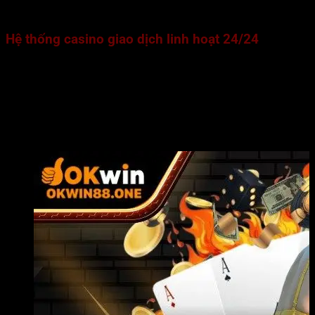
các thành viên tham gia lâu năm.
Hệ thống casino giao dịch linh hoạt 24/24
Nhà cái hiện đang cung cấp nhiều phương thức nạp rút tiền
khác nhau, bao gồm chuyển khoản ngân hàng, ví điện tử, thẻ
cào điện thoại,… đáp ứng nhu cầu giao dịch đa dạng của
mọi hội viên. Quy trình còn được tối ưu hóa, đảm bảo tốc độ
xử lý mượt mà, giúp khách hàng tập trung vào việc trải
nghiệm giải trí mà không gặp trở ngại khi gửi vốn.