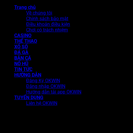
Trang chủ
Về chúng tôi
Chính sách bảo mật
Điều khoản điều kiện
Chơi có trách nhiệm
CASINO
THỂ THAO
XỔ SỐ
ĐÁ GÀ
BẮN CÁ
NỔ HŨ
TIN TỨC
HƯỚNG DẪN
Đăng Ký OKWIN
Đăng nhập OKWIN
Hướng dẫn tải app OKWIN
TUYỂN DỤNG
Liên hệ OKWIN