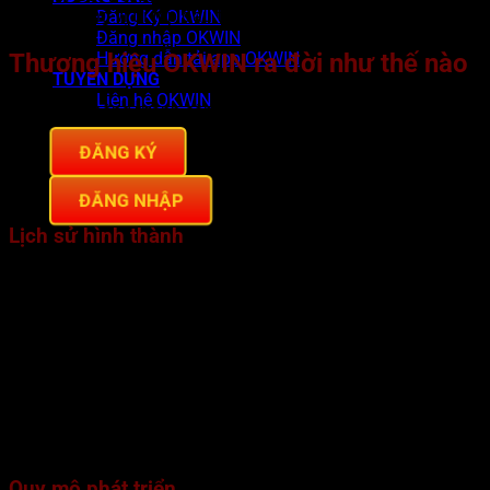
này giữ vững vị trí top đầu trong nhiều năm qua.
Đăng Ký OKWIN
Đăng nhập OKWIN
Thương hiệu OKWIN ra đời như thế nào
Hướng dẫn tải app OKWIN
TUYỂN DỤNG
Liên hệ OKWIN
Hệ thống không thành công nhờ may mắn mà là kết quả của
một quá trình đầu tư bài bản dài hạn. Từ việc xây dựng hệ
ĐĂNG KÝ
sinh thái giải trí phong phú đến khâu chăm sóc khách hàng
chuẩn chỉnh. Mọi thứ được quản lý kỹ lưỡng và chuyên
nghiệp.
ĐĂNG NHẬP
Lịch sử hình thành
Đây một nền tảng giải trí đa lĩnh vực hàng đầu, hoạt động
mạnh trong game online, nền tảng số và truyền thông. Nhờ
chiến lược đầu tư bài bản cùng tiềm lực tài chính vững
mạnh, thương hiệu nhanh chóng chiếm lĩnh thị trường, khẳng
định vị thế tại nhiều quốc gia.
Sứ mệnh của hệ thống, cung
cấp các dịch vụ giải trí đẳng cấp, an toàn, hợp thời. Trong
tương lai, hệ thống dự định tiếp tục mở rộng hệ sinh thái giải
trí, kết nối hàng triệu người chơi trên toàn khu vực, hướng
đến trở thành biểu tượng dẫn đầu trong ngành cá cược.
Quy mô phát triển