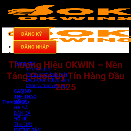
ĐĂNG KÝ
ĐĂNG NHẬP
Thương Hiệu OKWIN – Nền
Trang chủ
Về chúng tôi
Tảng Cược Uy Tín Hàng Đầu
Chính sách bảo mật
Điều khoản điều kiện
2025
Chơi có trách nhiệm
CASINO
THỂ THAO
Thương hiệu
casio hệ thống
OKWIN
đang dẫn đầu làng giải
XỔ SỐ
trí trực tuyến với tốc độ chóng mặt. Không đơn thuần là một
ĐÁ GÀ
sân chơi cá cược, nền tảng được biết đến như một hệ sinh
BẮN CÁ
thái giải trí đỉnh cao, nơi quy tụ hàng loạt casino hot nhất
NỔ HŨ
hiện nay. Điều gì đã khiến cái tên này nổi bật giữa hàng loạt
TIN TỨC
đối thủ? Bài viết sau sẽ hé lộ những lý do giúp trang cá cược
HƯỚNG DẪN