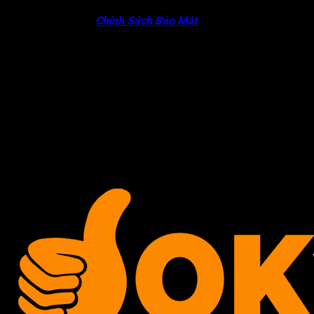
Xem Thêm:
Chính Sách Bảo Mật
– Tấm Khiên
Bảo Vệ Dữ Liệu Vững Chắc