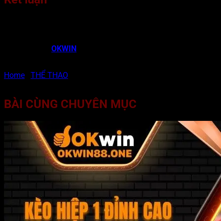
Kèo châu Á là gì
– đây chính là cho niềm yêu cá cược bóng
đá. Dễ hiểu, đa dạng và nhiều lựa chọn bài đặc biệt là tối ưu
hóa khả năng thắng nếu biết cách
bắt chuẩn. Nếu bạn thấy
bài viết của
OKWIN
“ngấm từng chữ”, đừng ngại chia sẻ
ngay cho bạn bè cùng chơi nhé
Home
-
THỂ THAO
-
Kèo Châu Á Là Gì: Cách Đọc Chuẩn, Bắt
mượt, Lãi To
BÀI CÙNG CHUYÊN MỤC