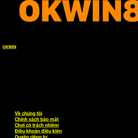
OKWIN
là nhà cái cá cược trực tuyến uy tín, cung cấp đa dạng trò chơi
như thể thao, casino, slot, bắn cá và xổ số. Với giao diện hiện đại, bảo
mật cao và nhiều khuyến mãi hấp dẫn,
OKWIN
là điểm đến lý tưởng
cho người chơi yêu thích giải trí trực tuyến.
Hashtags : #okwin #nhacaiokwin #trangchuokwin #dangkyokwin
#dangnhapokwin #okwin88one
LIÊN KẾT NHANH
Về chúng tôi
Chính sách bảo mật
Chơi có trách nhiệm
Điều khoản điều kiên
Quyền riêng tư