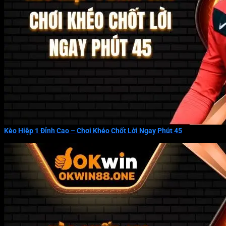
Kèo Hiệp 1 Đỉnh Cao – Chơi Khéo Chốt Lời Ngay Phút 45