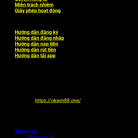
Miễn trách nhiệm
Giấy phép hoạt động
HƯỚNG DẪN
Hướng dẫn đăng ký
Hướng dẫn đăng nhập
Hướng dẫn nạp tiền
Hướng dẫn rút tiền
Hướng dẫn tải app
THÔNG TIN
SĐT
: 0939935524
Địa chỉ
: 88 Đ. Hùng Vương, Phường 4, Quận 5, Hồ Chí
Minh, Việt Nam
Email
:
okwin88one@gmail.com
Website
:
https://okwin88.one/
Copyright 2026 ©
All Right Reserved
Trang chủ
Về chúng tôi