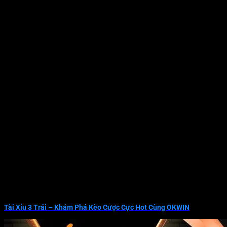
Tài Xỉu 3 Trái – Khám Phá Kèo Cược Cực Hot Cùng OKWIN