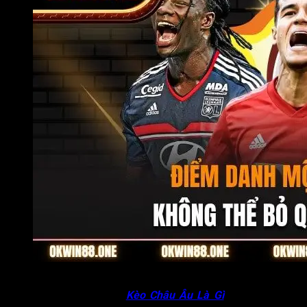
Điểm danh một số loại kèo không thể bỏ qua tại sân chơ
Khám Phá Thêm:
Kèo Châu Âu Là Gì
OKWIN –