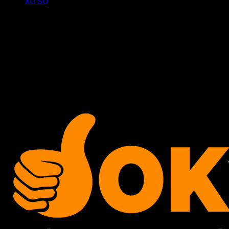
XỔ SỐ